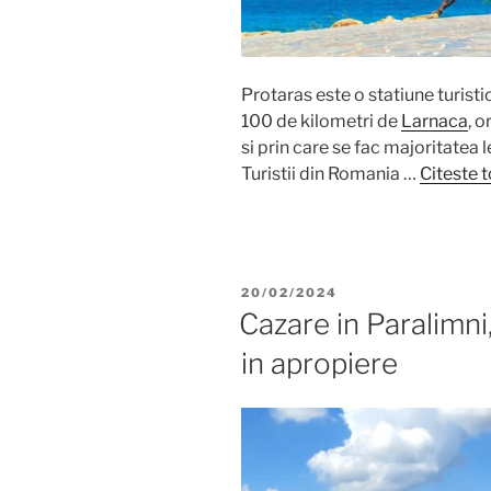
Protaras este o statiune turistic
100 de kilometri de
Larnaca
, o
si prin care se fac majoritatea 
Turistii din Romania …
Citeste t
POSTED
20/02/2024
ON
Cazare in Paralimni, 
in apropiere