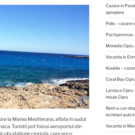
Cazare in Paralim
apropiere
Polis – cazare 
Pachyammos – ca
Moniatis Cipru –
Vacanta in Erimi
Kouklia – cazare
Coral Bay Cipr
Larnaca Cipru 
insula Cipru
Rent-a-car-otope
inchirieri auto 
sire la Marea Mediterana, aflata in sudul
Vacanta in Mand
aca. Turistii pot folosi aeroportul din
cuta statiune cipriota, care are o