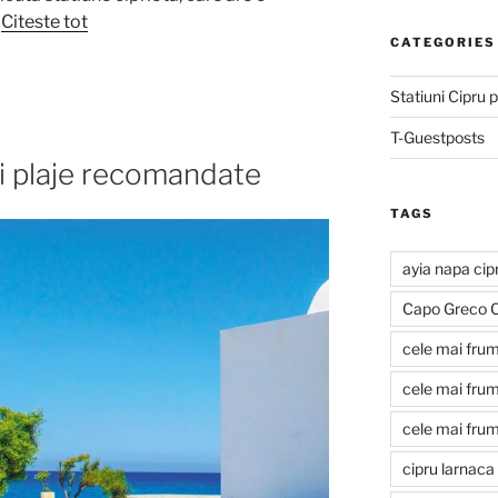
…
Citeste tot
CATEGORIES
Statiuni Cipru
T-Guestposts
si plaje recomandate
TAGS
ayia napa cipr
Capo Greco C
cele mai frumo
cele mai frum
cele mai frum
cipru larnaca 