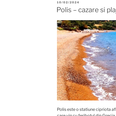
POSTED
10/02/2024
ON
Polis – cazare si p
Polis este o statiune cipriota af
care vin cu feribotul din Grecia