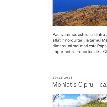
Pachyammos este unul dintre cel
aflat in nordul tarii, la tarmul
dimensiuni mai mari este
Paph
importante aeroporturi de …
Ci
POSTED
20/12/2023
ON
Moniatis Cipru – caz