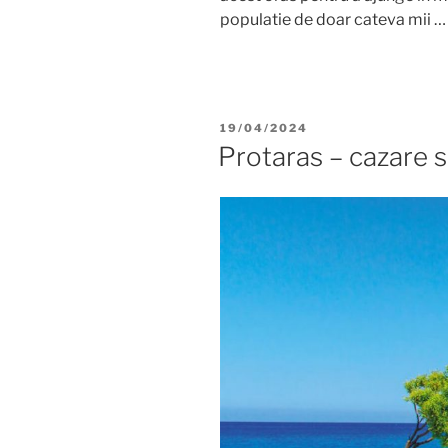
populatie de doar cateva mii 
POSTED
19/04/2024
ON
Protaras – cazare 