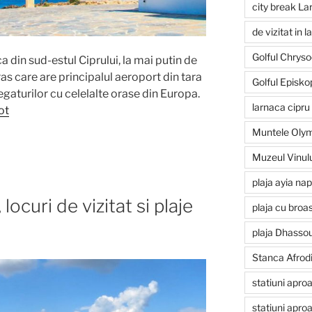
city break La
de vizitat in 
Golful Chrys
a din sud-estul Ciprului, la mai putin de
ras care are principalul aeroport din tara
Golful Episko
legaturilor cu celelalte orase din Europa.
larnaca cipru 
ot
Muntele Olym
Muzeul Vinulu
plaja ayia nap
locuri de vizitat si plaje
plaja cu broa
plaja Dhasso
Stanca Afrodi
statiuni apro
statiuni apro