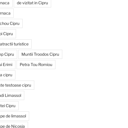
rnaca
de vizitat in Cipru
larnaca
ochou Cipru
pi Cipru
atractii turistice
p Cipru
Muntii Troodos Cipru
i Erimi
Petra Tou Romiou
a cipru
ste testoase cipru
udi Limassol
tei Cipru
ape de limassol
ape de Nicosia