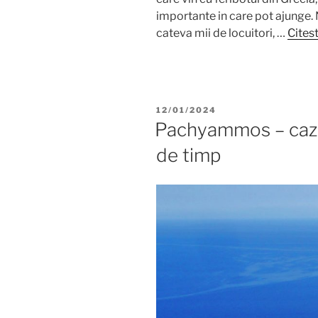
importante in care pot ajunge.
cateva mii de locuitori, …
Citest
POSTED
12/01/2024
ON
Pachyammos – cazare
de timp