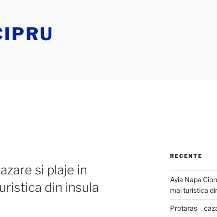
CIPRU
RECENTE
zare si plaje in
Ayia Napa Cipru
ristica din insula
mai turistica di
Protaras – caz