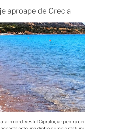
laje aproape de Grecia
lata in nord-vestul Ciprului, iar pentru cei
, aceasta este una dintre primele statiuni