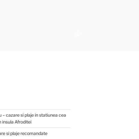
Scroll
down
to
content
 – cazare si plaje in statiunea cea
n insula Afroditei
are si plaje recomandate