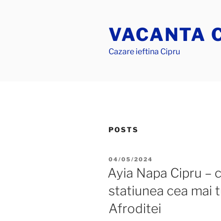
Skip
to
VACANTA 
content
Cazare ieftina Cipru
POSTS
POSTED
04/05/2024
ON
Ayia Napa Cipru – ca
statiunea cea mai tu
Afroditei