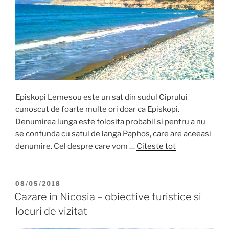
Episkopi Lemesou este un sat din sudul Ciprului
cunoscut de foarte multe ori doar ca Episkopi.
Denumirea lunga este folosita probabil si pentru a nu
se confunda cu satul de langa Paphos, care are aceeasi
denumire. Cel despre care vom …
Citeste tot
POSTED
08/05/2018
ON
Cazare in Nicosia – obiective turistice si
locuri de vizitat