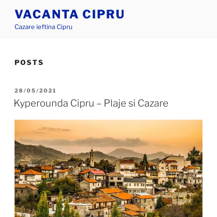
Skip
VACANTA CIPRU
to
Cazare ieftina Cipru
content
POSTS
POSTED
28/05/2021
ON
Kyperounda Cipru – Plaje si Cazare