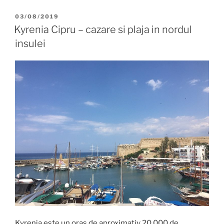
POSTED
03/08/2019
ON
Kyrenia Cipru – cazare si plaja in nordul
insulei
Kyrenia este un oras de aproximativ 20.000 de